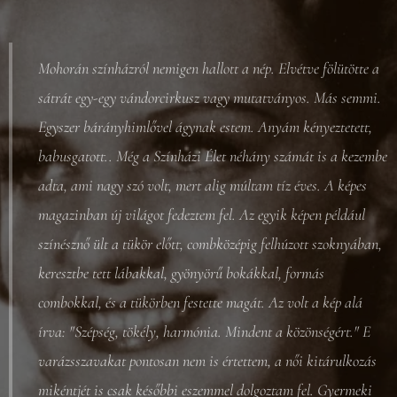
Mohorán színházról nemigen hallott a nép. Elvétve fölütötte a
sátrát egy-egy vándorcirkusz vagy mutatványos. Más semmi.
Egyszer bárányhimlővel ágynak estem. Anyám kényeztetett,
babusgatott.. Még a Színházi Élet néhány számát is a kezembe
adta, ami nagy szó volt, mert alig múltam tíz éves. A képes
magazinban új világot fedeztem fel. Az egyik képen például
színésznő ült a tükör előtt, combközépig felhúzott szoknyában,
keresztbe tett lábakkal, gyönyörű bokákkal, formás
combokkal, és a tükörben festette magát. Az volt a kép alá
írva: "Szépség, tökély, harmónia. Mindent a közönségért." E
varázsszavakat pontosan nem is értettem, a női kitárulkozás
mikéntjét is csak későbbi eszemmel dolgoztam fel. Gyermeki