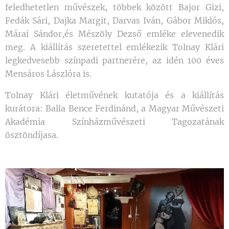
feledhetetlen művészek, többek között Bajor Gizi,
Fedák Sári, Dajka Margit, Darvas Iván, Gábor Miklós,
Márai Sándor,és Mészöly Dezső emléke elevenedik
meg. A kiállítás szeretettel emlékezik Tolnay Klári
legkedvesebb színpadi partnerére, az idén 100 éves
Mensáros Lászlóra is.
Tolnay Klári életművének kutatója és a kiállítás
kurátora: Balla Bence Ferdinánd, a Magyar Művészeti
Akadémia Színházművészeti Tagozatának
ösztöndíjasa.