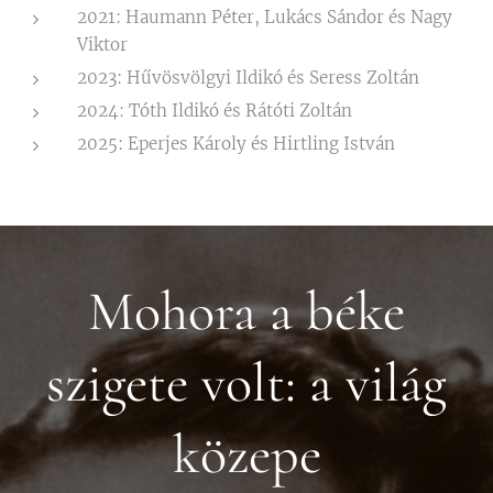
2021: Haumann Péter, Lukács Sándor és Nagy
Viktor
2023: Hűvösvölgyi Ildikó és Seress Zoltán
2024: Tóth Ildikó és Rátóti Zoltán
2025: Eperjes Károly és Hirtling István
Mohora a béke
szigete volt: a világ
közepe