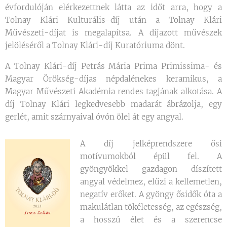
évfordulóján elérkezettnek látta az időt arra, hogy a
Tolnay Klári Kulturális-díj után a Tolnay Klári
Művészeti-díjat is megalapítsa. A díjazott művészek
jelöléséről a Tolnay Klári-díj Kuratóriuma dönt.
A Tolnay Klári-díj Petrás Mária Prima Primissima- és
Magyar Örökség-díjas népdalénekes keramikus, a
Magyar Művészeti Akadémia rendes tagjának alkotása. A
díj Tolnay Klári legkedvesebb madarát ábrázolja, egy
gerlét, amit szárnyaival óvón ölel át egy angyal.
A díj jelképrendszere ősi
motívumokból épül fel. A
gyöngyökkel gazdagon díszített
angyal védelmez, elűzi a kellemetlen,
negatív erőket. A gyöngy ősidők óta a
makulátlan tökéletesség, az egészség,
a hosszú élet és a szerencse