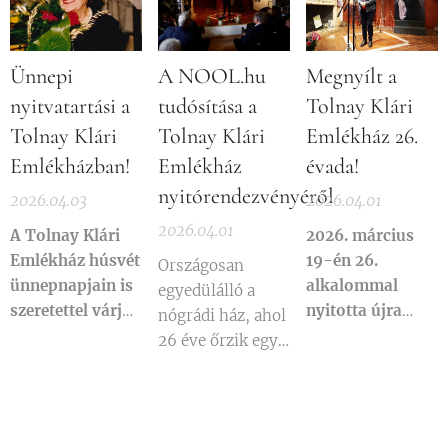
kutatások
amelyek a
beszámoló
tradicionális
kiállítása a
nógrádi palóc
Ünnepi
A NOOL.hu
Megnyílt a
Tolnay Klári
motívumkincsek
nyitvatartási a
tudósítása a
Tolnay Klári
Emlékházban.
őrzői.
Tolnay Klári
Tolnay Klári
Emlékház 26.
Emlékházban!
Emlékház
évada!
nyitórendezvényéről
2026.04.03
2026.04.01
2026.04.01
A Tolnay Klári
2026. március
Emlékház húsvét
19-én 26.
Országosan
ünnepnapjain is
alkalommal
egyedülálló a
szeretettel várja
nyitotta újra
nógrádi ház, ahol
kedves
kapuit a Tolnay
26 éve őrzik egy
látogatóit 10:30-
Klári Emlékház.
legenda csodás
16 óráig!
örökségét –
fotók, videó
címmel közölt