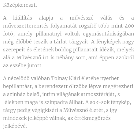
Középkereszt.
A kiállítás alapja a művésszé válás és a
műveszetteremtés folyamatát rögzítő több mint 400
fotó, amely pillanatnyi voltuk egymásutániságában
még élőbbé teszik a tárlat tárgyait. A fényképek nagy
szerepeit és életének boldog pillanatait idézik, melyek
alá a Művésznő írt is néhány sort, ami éppen azokról
az eszébe jutott.
A nézelődő valóban Tolnay Klári életébe nyerhet
bepillantást, a berendezett öltzőbe lépve megérezheti
a színház belső, intim világának atmoszféráját, s
lélekben maga is színpadra állhat. A sok-sok fénykép,
tárgy pedig végigkíséri a Művésznő életét, s így
mindezek jelképpé válnak, az értékmegőrzés
jelképévé.