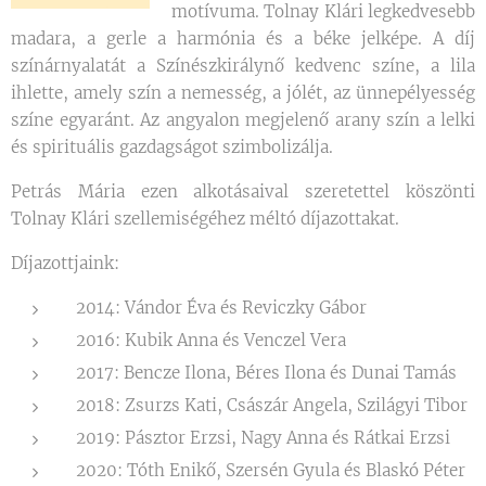
motívuma. Tolnay Klári legkedvesebb
madara, a gerle a harmónia és a béke jelképe. A díj
színárnyalatát a Színészkirálynő kedvenc színe, a lila
ihlette, amely szín a nemesség, a jólét, az ünnepélyesség
színe egyaránt. Az angyalon megjelenő arany szín a lelki
és spirituális gazdagságot szimbolizálja.
Petrás Mária ezen alkotásaival szeretettel köszönti
Tolnay Klári szellemiségéhez méltó díjazottakat.
Díjazottjaink:
2014: Vándor Éva és Reviczky Gábor
2016: Kubik Anna és Venczel Vera
2017: Bencze Ilona, Béres Ilona és Dunai Tamás
2018: Zsurzs Kati, Császár Angela, Szilágyi Tibor
2019: Pásztor Erzsi, Nagy Anna és Rátkai Erzsi
2020: Tóth Enikő, Szersén Gyula és Blaskó Péter