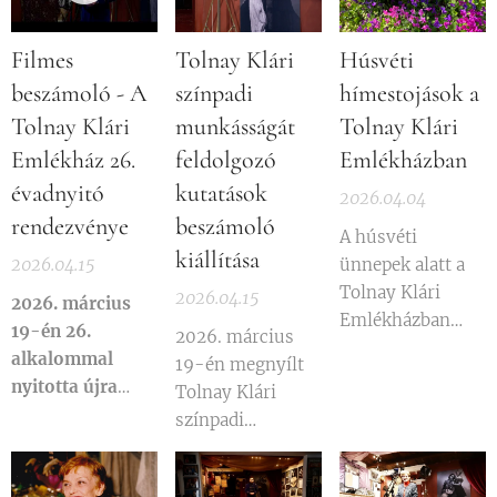
Filmes
Tolnay Klári
Húsvéti
beszámoló - A
színpadi
hímestojások a
Tolnay Klári
munkásságát
Tolnay Klári
Emlékház 26.
feldolgozó
Emlékházban
évadnyitó
kutatások
2026.04.04
rendezvénye
beszámoló
A húsvéti
kiállítása
2026.04.15
ünnepek alatt a
Tolnay Klári
2026.04.15
2026. március
Emlékházban
19-én 26.
2026. március
megtekinthetők
alkalommal
19-én megnyílt
Mosonyi Éva
nyitotta újra
Tolnay Klári
tojásíró, népi
kapuit a Tolnay
színpadi
iparművész
Klári Emlékház.
munkásságát
csodálatos
feldolgozó
alkotásai,