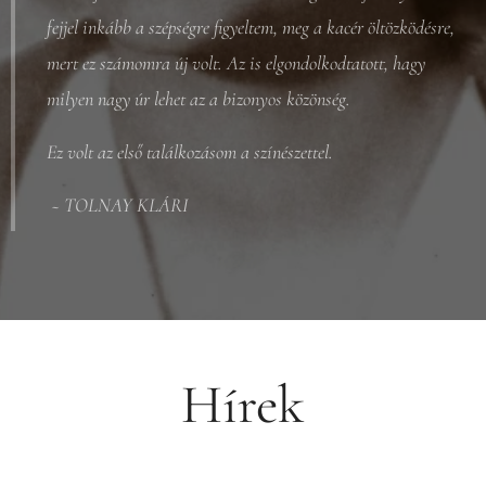
fejjel inkább a szépségre figyeltem, meg a kacér öltözködésre,
mert ez számomra új volt. Az is elgondolkodtatott, hagy
milyen nagy úr lehet az a bizonyos közönség.
Ez volt az első találkozásom a színészettel.
~ TOLNAY KLÁRI
Hírek