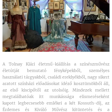
A Tolnay Klári életmű-kiállítás a színészművész
életútját bemutató fényképekből, személyes
használati tárgyakból, családi ereklyékből, nagy sikert
aratott színházi előadásokat idéző kosztümökből áll,
az első kiscipőtől az utolsóig. Mindezek mellett
megtalálhatóak itt munkássága elismeréseként
kapott legbecsesebb emlékei a két Kossuth-díj, az
Érdemes és Kiváló Művész kitüntetés és a