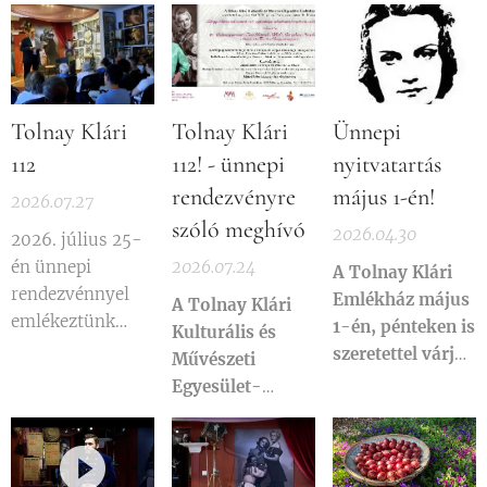
Tolnay Klári
Tolnay Klári
Ünnepi
112
112! - ünnepi
nyitvatartás
rendezvényre
május 1-én!
2026.07.27
szóló meghívó
2026.04.30
2026. július 25-
én ünnepi
2026.07.24
A Tolnay Klári
rendezvénnyel
Emlékház május
A Tolnay Klári
emlékeztünk
1-én, pénteken is
Kulturális és
meg Tolnay Klári
szeretettel várja
Művészeti
születésének 112.
kedves
Egyesület-
évfordulójáról.
látogatóit 10:30-
Emlékház
16 óráig!