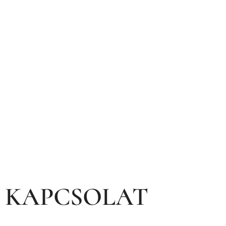
tudósítást a
Nógrád
Vármegyei
Hírportál a
Tolnay Klári
Emlékház
évadnyitó
rendezvényéről.
KAPCSOLAT