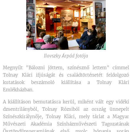
Ilovszky Árpád fotója
Megnyílt "Bálozni jöttem, színésznő lettem" címmel
Tolnay Klári ifjúságát és családtörténetét feldolgozó
kutatások beszámoló kiállítása a Tolnay Klári
Emlékházban.
A kiállításon bemutatásra kerül, miként vált egy vidéki
dzsentrilányból, Tolnay Rózsiból az ország ünnepelt
Színészkirálynője, Tolnay Klári, mely tárlat a Magyar
Művészeti Akadémia Színházművészeti Tagozatának
Ösztöndíjprogramjának első nyolc hónapja során