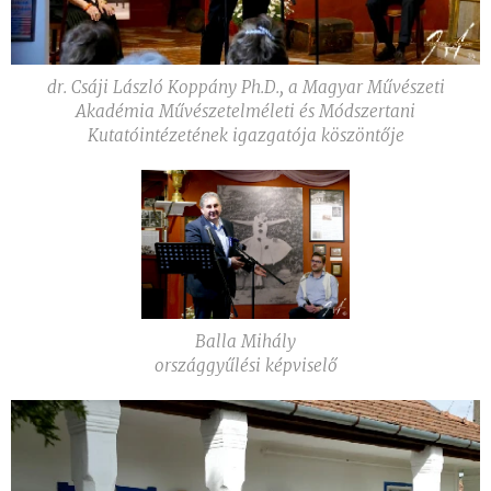
dr. Csáji László Koppány Ph.D., a Magyar Művészeti
Akadémia Művészetelméleti és Módszertani
Kutatóintézetének igazgatója köszöntője
Balla Mihály
országgyűlési képviselő