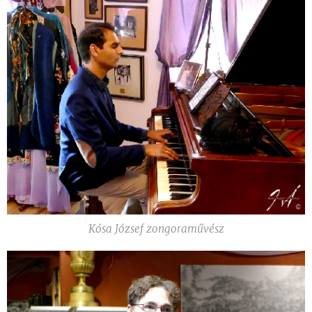
Kósa József zongoraművész