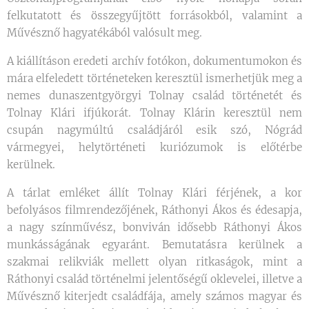
felkutatott és összegyűjtött forrásokból, valamint a
Művésznő hagyatékából valósult meg.
A kiállításon eredeti archív fotókon, dokumentumokon és
mára elfeledett történeteken keresztül ismerhetjük meg a
nemes dunaszentgyörgyi Tolnay család történetét és
Tolnay Klári ifjúkorát. Tolnay Klárin keresztül nem
csupán nagymúltú családjáról esik szó, Nógrád
vármegyei, helytörténeti kuriózumok is előtérbe
kerülnek.
A tárlat emléket állít Tolnay Klári férjének, a kor
befolyásos filmrendezőjének, Ráthonyi Ákos és édesapja,
a nagy színművész, bonviván idősebb Ráthonyi Ákos
munkásságának egyaránt. Bemutatásra kerülnek a
szakmai relikviák mellett olyan ritkaságok, mint a
Ráthonyi család történelmi jelentőségű oklevelei, illetve a
Művésznő kiterjedt családfája, amely számos magyar és