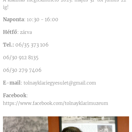
ig!
Naponta
:
:30
-
16:00
10
Hétfő
:
zárva
Tel.:
06/35 373 106
06/30 912 8135
06/30 279 7406
E-mail
:
tolnayklariegyesulet@gmail.com
Facebook
:
https://www.facebook.com/tolnayklarimuzeum