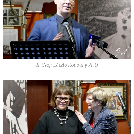
dr. Csáji László Koppány Ph.D.