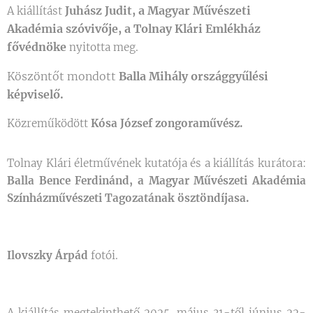
Juhász Judit, a Magyar Művészeti
A kiállítást
Akadémia szóvivője, a Tolnay Klári Emlékház
fővédnöke
nyitotta meg.
Köszöntőt mondott
Balla Mihály országgyűlési
képviselő.
Közreműködött
Kósa József zongoraművész.
Tolnay Klári életművének kutatója és a kiállítás kurátora:
Balla Bence Ferdinánd, a Magyar Művészeti Akadémia
Színházművészeti Tagozatának ösztöndíjasa.
Ilovszky Árpád
fotói.
A kiállítás megtekinthető 2025. május 31-től június 22-