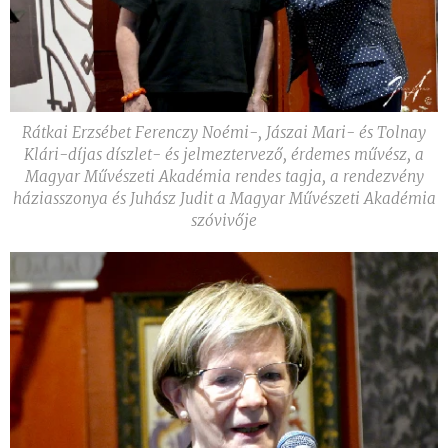
Rátkai Erzsébet Ferenczy Noémi-, Jászai Mari- és Tolnay
Klári-díjas díszlet- és jelmeztervező, érdemes művész, a
Magyar Művészeti Akadémia rendes tagja, a rendezvény
háziasszonya és Juhász Judit a Magyar Művészeti Akadémia
szóvivője