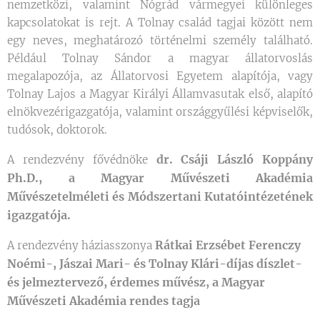
nemzetközi, valamint Nógrád vármegyei különleges
kapcsolatokat is rejt. A Tolnay család tagjai között nem
egy neves, meghatározó történelmi személy található.
Például Tolnay Sándor a magyar állatorvoslás
megalapozója, az Állatorvosi Egyetem alapítója, vagy
Tolnay Lajos a Magyar Királyi Államvasutak első, alapító
elnökvezérigazgatója, valamint országgyűlési képviselők,
tudósok, doktorok.
dr. Csáji László Koppány
A rendezvény fővédnöke
Ph.D., a Magyar Művészeti Akadémia
Művészetelméleti és Módszertani Kutatóintézetének
igazgatója.
Rátkai Erzsébet Ferenczy
A rendezvény háziasszonya
Noémi-, Jászai Mari- és Tolnay Klári-díjas díszlet-
és jelmeztervező, érdemes művész, a Magyar
Művészeti Akadémia rendes tagja