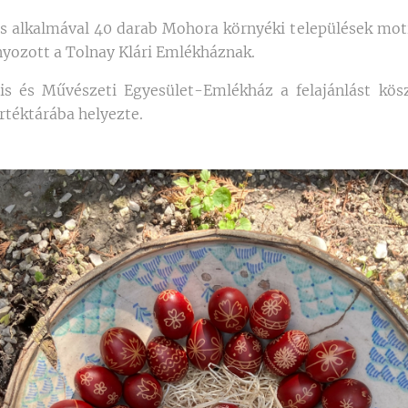
s alkalmával 40 darab Mohora környéki települések mot
yozott a Tolnay Klári Emlékháznak.
lis és Művészeti Egyesület-Emlékház a felajánlást kösz
rtéktárába helyezte.