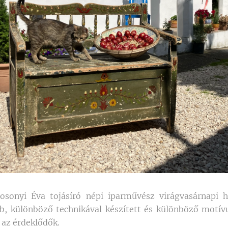
osonyi Éva tojásíró népi iparművész virágvasárnapi hí
ab, különböző technikával készített és különböző motív
 az érdeklődők.