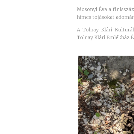
Mosonyi Éva a finisszáz
hímes tojásokat adomán
A Tolnay Klári Kulturá
Tolnay Klári Emlékház É