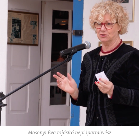
Mosonyi Éva tojásíró népi iparművész