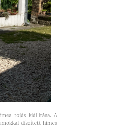
mes tojás kiállítása. A
umokkal díszített hímes