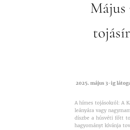
Május 
tojásí
2025. május 3-ig látog
A hímes tojásokról: A K
leányára vagy nagymamá
díszbe a húsvéti főtt t
hagyományt kívánja tová