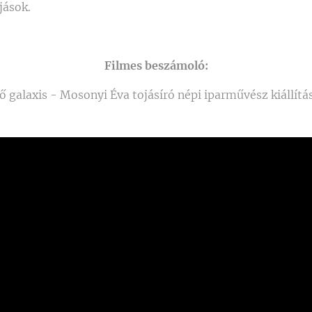
jások.
Filmes beszámoló:
lő galaxis - Mosonyi Éva tojásíró népi iparművész kiállít