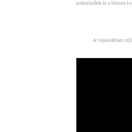
sokszínűek is a hímes to
A tojásokban rej