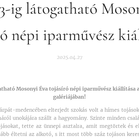
3-ig látogatható Moso
ró népi iparművész kiál
2025.04.27
atható Mosonyi Éva tojásíró népi iparművész kiállítása 
galériájában!
árpát-medencében elterjedt szokás volt a hímes tojások 
ról unokájára szállt a hagyomány. Szinte minden csalá
ojásokat, tette az ünnepi asztalra, amit megtörtek és el
bb éltetni az alkotó, s itt most több száz tojáson kere