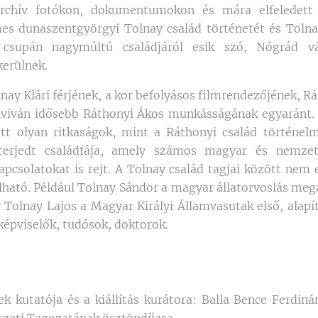
 archív fotókon, dokumentumokon és mára elfeledett 
s dunaszentgyörgyi Tolnay család történetét és Tolnay 
 csupán nagymúltú családjáról esik szó, Nógrád vár
kerülnek.
olnay Klári férjének, a kor befolyásos filmrendezőjének, R
viván idősebb Ráthonyi Ákos munkásságának egyaránt.
tt olyan ritkaságok, mint a Ráthonyi család történelm
iterjedt családfája, amely számos magyar és nemzet
pcsolatokat is rejt. A Tolnay család tagjai között ne
lható. Például Tolnay Sándor a magyar állatorvoslás mega
 Tolnay Lajos a Magyar Királyi Államvasutak első, alapí
képviselők, tudósok, doktorok.
k kutatója és a kiállítás kurátora: Balla Bence Ferdi
zeti Tagozatának ösztöndíjasa