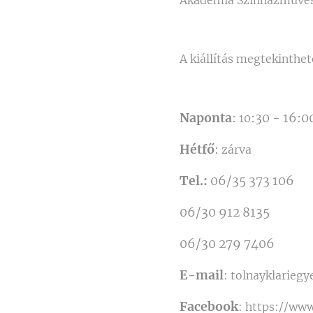
A kiállítás megtekinthet
Naponta
:
:30
-
16:0
10
Hétfő
:
zárva
Tel.:
06/35 373 106
06/30 912 8135
06/30 279 7406
E-mail
:
tolnayklarieg
Facebook
: https://ww