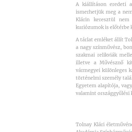
A kiállításon eredeti
ismerhetjük meg a neme
Klárin keresztül nem
kuriózumok is előtérbe 
A tárlat emléket állít T
a nagy színművész, bon
szakmai relikviák melle
illetve a Művésznő k
vármegyei különleges ka
történelmi személy talá
Egyetem alapítója, vagy
valamint országgyűlési 
Tolnay Klári életművéne
Akadémia Színházművés