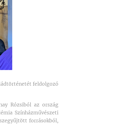
ládtörténetét feldolgozó
lnay Rózsiból az ország
adémia Színházművészeti
szegyűjtött forrásokból,