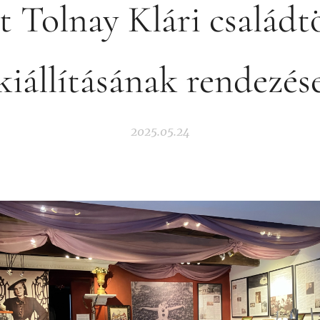
t Tolnay Klári családt
kiállításának rendezés
2025.05.24