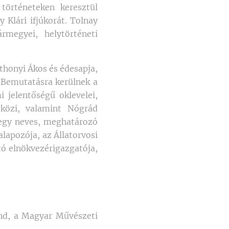
történeteken keresztül
Klári ifjúkorát. Tolnay
megyei, helytörténeti
áthonyi Ákos és édesapja,
 Bemutatásra kerülnek a
i jelentőségű oklevelei,
közi, valamint Nógrád
m egy neves, meghatározó
lapozója, az Állatorvosi
tó elnökvezérigazgatója,
nánd, a Magyar Művészeti