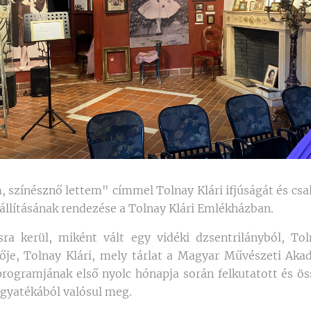
m, színésznő lettem" címmel Tolnay Klári ifjúságát és csa
llításának rendezése a Tolnay Klári Emlékházban.
sra kerül, miként vált egy vidéki dzsentrilányból, To
nője, Tolnay Klári, mely tárlat a Magyar Művészeti Ak
ogramjának első nyolc hónapja során felkutatott és ös
gyatékából valósul meg.