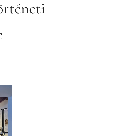
örténeti
e