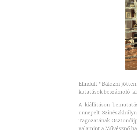
Elindult "Bálozni jötte
kutatások beszámoló kiá
A kiállításon bemutatá
ünnepelt Színészkirály
Tagozatának Ösztöndíjpr
valamint a Művésznő ha