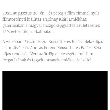
2021. augusztus 29-én ...és pereg a film címmel nyílt
filmtörténeti kiállítás a Tolnay Klári Emlékház
galériájában a magyar mozgóképgyártás születésének
120. évfordulója alkalmából.
A videóban Pásztor Erzsi Kossuth- és Balázs Béla-díjas
színművész és András Ferenc Kossuth- és Balázs Béla-
díjas rendező a Veri az ördög a feleségét című film
forgatásának és fogadtatásának emlékeit idézi fel.