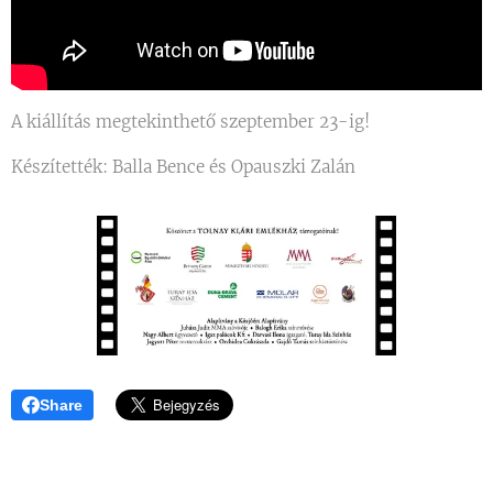
A kiállítás megtekinthető szeptember 23-ig!
Készítették: Balla Bence és Opauszki Zalán
Share