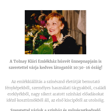
A Tolnay Klári Emlékház húsvét ünnepnapjain is
szeretettel várja kedves látogatóit 10:30-16 óráig!
Az emlékkiállítás a színésznő életútját bemutató
fényképekből, személyes használati tárgyakból, családi
ereklyékből, nagy sikert aratott színházi előadásokat
idéző kosztümökből áll, az első kiscipőtől az utolsóig.
Szeretettel várjuk a színház és művészetkedvelő