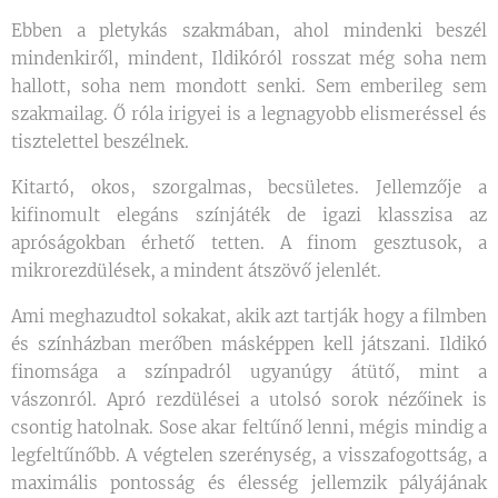
Ebben a pletykás szakmában, ahol mindenki beszél
mindenkiről, mindent, Ildikóról rosszat még soha nem
hallott, soha nem mondott senki. Sem emberileg sem
szakmailag. Ő róla irigyei is a legnagyobb elismeréssel és
tisztelettel beszélnek.
Kitartó, okos, szorgalmas, becsületes. Jellemzője a
kifinomult elegáns színjáték de igazi klasszisa az
apróságokban érhető tetten. A finom gesztusok, a
mikrorezdülések, a mindent átszövő jelenlét.
Ami meghazudtol sokakat, akik azt tartják hogy a filmben
és színházban merőben másképpen kell játszani. Ildikó
finomsága a színpadról ugyanúgy átütő, mint a
vászonról. Apró rezdülései a utolsó sorok nézőinek is
csontig hatolnak. Sose akar feltűnő lenni, mégis mindig a
legfeltűnőbb. A végtelen szerénység, a visszafogottság, a
maximális pontosság és élesség jellemzik pályájának