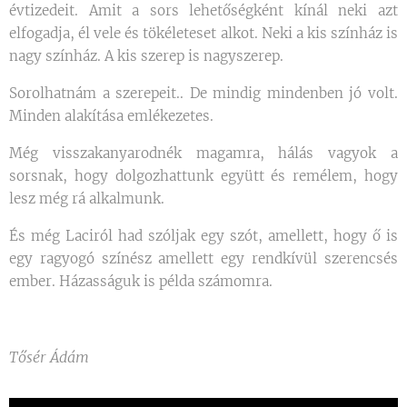
évtizedeit. Amit a sors lehetőségként kínál neki azt
elfogadja, él vele és tökéleteset alkot. Neki a kis színház is
nagy színház. A kis szerep is nagyszerep.
Sorolhatnám a szerepeit.. De mindig mindenben jó volt.
Minden alakítása emlékezetes.
Még visszakanyarodnék magamra, hálás vagyok a
sorsnak, hogy dolgozhattunk együtt és remélem, hogy
lesz még rá alkalmunk.
És még Laciról had szóljak egy szót, amellett, hogy ő is
egy ragyogó színész amellett egy rendkívül szerencsés
ember. Házasságuk is példa számomra.
Tősér Ádám