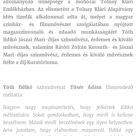
adományozó ünnepsége a mohorai Tolnay Klári
Emlékházban. Az elismerést a Tolnay Klári Alapítvány
idén tizedik alkalommal adta át, melyet a
magyar
színház- és filmművészet szolgálatában nyújtott
magasszínvonalú és odaadó munkásságáért
Tóth
Ildikó Jászai Mari-díjas színművész, érdemes és kiváló
művésznek, valamint Rátóti Zoltán Kossuth- és Jászai
Mari-díjas színművész, érdemes és kiváló művésznek
ítélte a díj Kuratóriuma.
Tóth Ildikó
színművészt
Tősér Ádám
filmrendező
méltatta:
Nagyon nagy megtiszteltetés, hogy felkértek Ildikó
méltatására. Sokat gondolkodtam, hogy miről is kellene
beszélnem. Mások miről beszélnének egy ilyen helyzetben.
Arra jutottam, hogy elsősorban magamról. Ildikó egy