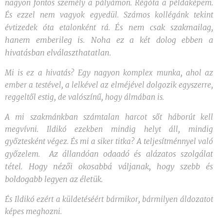
nagyon fontos személy a pályámon. Régóta a példaképem.
És ezzel nem vagyok egyedül. Számos kollégánk tekint
És nem csak szakmailag,
évtizedek óta etalonként rá.
hanem emberileg is. Noha ez a két dolog ebben a
hivatásban elválaszthatatlan.
Mi is ez a hivatás? Egy nagyon komplex munka, ahol az
ember a testével, a lelkével az elméjével dolgozik egyszerre,
reggeltől estig, de valószínű, hogy álmában is.
A mi szakmánkban számtalan harcot sőt háborút kell
megvívni. Ildikó ezekben mindig helyt áll, mindig
győztesként végez. És mi a siker titka? A teljesítménnyel való
Az állandóan odaadó és alázatos szolgálat
győzelem.
tétel. Hogy nézői okosabbá váljanak, hogy szebb és
boldogabb legyen az életük.
És Ildikó ezért a küldetéséért bármikor, bármilyen áldozatot
képes meghozni.