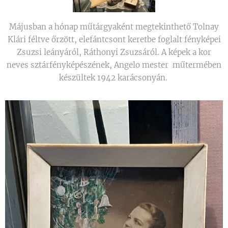
Májusban a hónap műtárgyaként megtekinthető Tolnay
Klári féltve őrzött, elefántcsont keretbe foglalt fényképei
Zsuzsi leányáról, Ráthonyi Zsuzsáról. A képek a kor
neves sztárfényképészének, Angelo mester műtermében
készültek 1942 karácsonyán.