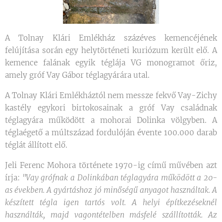
A Tolnay Klári Emlékház százéves kemencéjének
felújítása során egy helytörténeti kuriózum került elő. A
kemence falának egyik téglája VG monogramot őriz,
amely gróf Vay Gábor téglagyárára utal.
A Tolnay Klári Emlékháztól nem messze fekvő Vay-Zichy
kastély egykori birtokosainak a gróf Vay családnak
téglagyára működött a mohorai Dolinka völgyben. A
téglaégető a múltszázad fordulóján évente 100.000 darab
téglát állított elő.
Jeli Ferenc Mohora története 1970-ig című művében azt
írja:
"Vay grófnak a Dolinkában téglagyára működött a 20-
as években. A gyártáshoz jó minőségű anyagot használtak. A
készített tégla igen tartós volt. A helyi építkezéseknél
használták, majd vagontételben másfelé szállították. Az