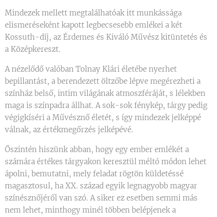
Mindezek mellett megtalálhatóak itt munkássága
elismeréseként kapott legbecsesebb emlékei a két
Kossuth-díj, az Érdemes és Kiváló Művész kitüntetés és
a Középkereszt.
A nézelődő valóban Tolnay Klári életébe nyerhet
bepillantást, a berendezett öltzőbe lépve megérezheti a
színház belső, intim világának atmoszféráját, s lélekben
maga is színpadra állhat. A sok-sok fénykép, tárgy pedig
végigkíséri a Művésznő életét, s így mindezek jelképpé
válnak, az értékmegőrzés jelképévé.
Őszintén hiszünk abban, hogy egy ember emlékét a
számára értékes tárgyakon keresztül méltó módon lehet
ápolni, bemutatni, mely feladat rögtön küldetéssé
magasztosul, ha XX. század egyik legnagyobb magyar
színésznőjéről van szó. A siker ez esetben semmi más
nem lehet, minthogy minél többen belépjenek a