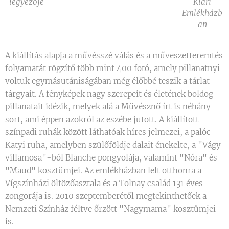
legyezője
Klári
Emlékházb
an
A kiállítás alapja a művésszé válás és a műveszetteremtés
folyamatát rögzítő több mint 400 fotó, amely pillanatnyi
voltuk egymásutániságában még élőbbé teszik a tárlat
tárgyait. A fényképek nagy szerepeit és életének boldog
pillanatait idézik, melyek alá a Művésznő írt is néhány
sort, ami éppen azokról az eszébe jutott. A kiállított
színpadi ruhák között láthatóak híres jelmezei, a palóc
Katyi ruha, amelyben szülőföldje dalait énekelte, a "Vágy
villamosa"-ból Blanche pongyolája, valamint "Nóra" és
"Maud" kosztümjei. Az emlékházban lelt otthonra a
Vígszínházi öltözőasztala és a Tolnay család 131 éves
zongorája is. 2010 szeptemberétől megtekinthetőek a
Nemzeti Színház féltve őrzött "Nagymama" kosztümjei
is.