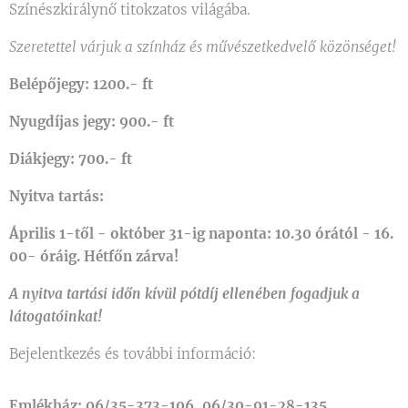
Színészkirálynő titokzatos világába.
Szeretettel várjuk a színház és művészetkedvelő közönséget!
Belépőjegy: 1200.- ft
Nyugdíjas jegy: 900.- ft
Diákjegy: 700.- ft
Nyitva tartás:
Április 1-től - október 31-ig naponta: 10.30 órától - 16.
00- óráig. Hétfőn zárva!
A nyitva tartási időn kívül pótdíj ellenében fogadjuk a
látogatóinkat!
Bejelentkezés és további információ:
Emlékház: 06/35-373-106, 06/30-91-28-135