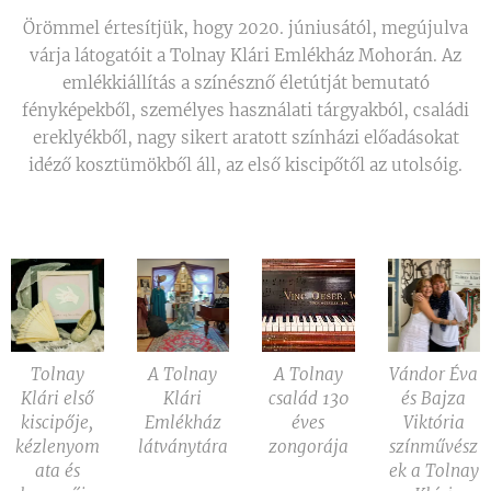
Örömmel értesítjük, hogy 2020. júniusától, megújulva
várja látogatóit a Tolnay Klári Emlékház Mohorán. Az
emlékkiállítás a színésznő életútját bemutató
fényképekből, személyes használati tárgyakból, családi
ereklyékből, nagy sikert aratott színházi előadásokat
idéző kosztümökből áll, az első kiscipőtől az utolsóig.
Tolnay
A Tolnay
A Tolnay
Vándor Éva
Klári első
Klári
család 130
és Bajza
kiscipője,
Emlékház
éves
Viktória
kézlenyom
látványtára
zongorája
színművész
ata és
ek a Tolnay