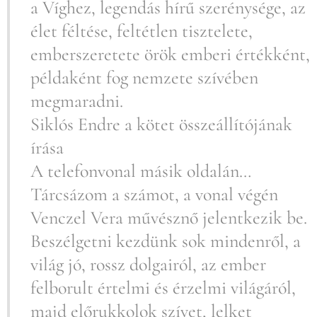
a Víghez, legendás hírű szerénysége, az
élet féltése, feltétlen tisztelete,
emberszeretete örök emberi értékként,
példaként fog nemzete szívében
megmaradni.
Siklós Endre a kötet összeállítójának
írása
A telefonvonal másik oldalán…
Tárcsázom a számot, a vonal végén
Venczel Vera művésznő jelentkezik be.
Beszélgetni kezdünk sok mindenről, a
világ jó, rossz dolgairól, az ember
felborult értelmi és érzelmi világáról,
majd előrukkolok szívet, lelket