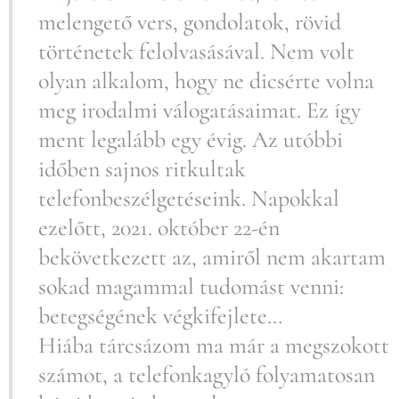
melengető vers, gondolatok, rövid
történetek felolvasásával. Nem volt
olyan alkalom, hogy ne dicsérte volna
meg irodalmi válogatásaimat. Ez így
ment legalább egy évig. Az utóbbi
időben sajnos ritkultak
telefonbeszélgetéseink. Napokkal
ezelőtt, 2021. október 22-én
bekövetkezett az, amiről nem akartam
sokad magammal tudomást venni:
betegségének végkifejlete…
Hiába tárcsázom ma már a megszokott
számot, a telefonkagyló folyamatosan