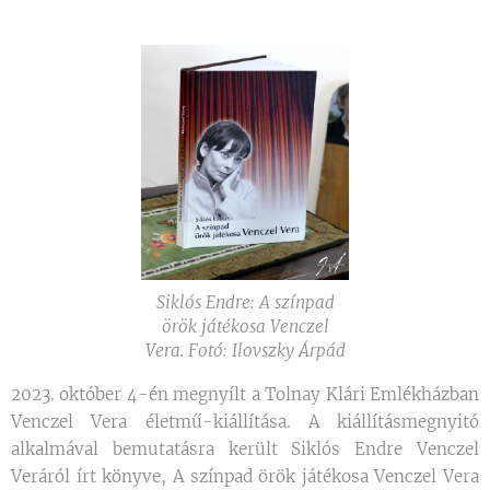
Siklós Endre: A színpad
örök játékosa Venczel
Vera. Fotó: Ilovszky Árpád
2023. október 4-én megnyílt a Tolnay Klári Emlékházban
Venczel Vera életmű-kiállítása. A kiállításmegnyitó
alkalmával bemutatásra került Siklós Endre Venczel
Veráról írt könyve, A színpad örök játékosa Venczel Vera