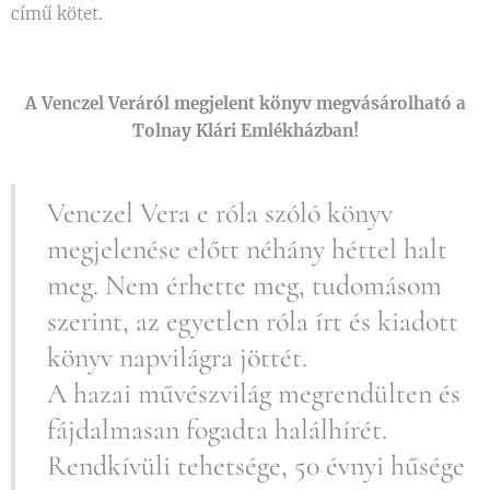
című kötet.
A Venczel Veráról megjelent könyv megvásárolható a
Tolnay Klári Emlékházban!
Venczel Vera e róla szóló könyv
megjelenése előtt néhány héttel halt
meg. Nem érhette meg, tudomásom
szerint, az egyetlen róla írt és kiadott
könyv napvilágra jöttét.
A hazai művészvilág megrendülten és
fájdalmasan fogadta halálhírét.
Rendkívüli tehetsége, 50 évnyi hűsége