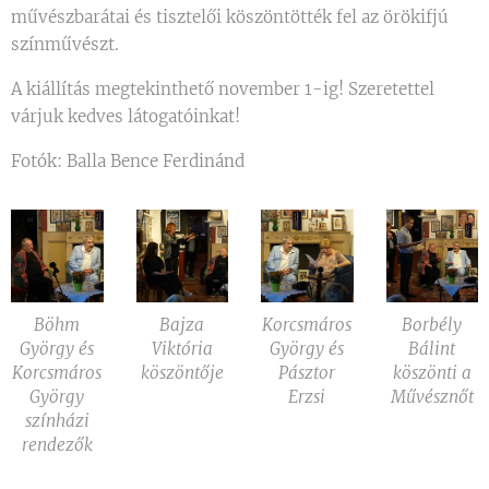
művészbarátai és tisztelői köszöntötték fel az örökifjú
színművészt.
A kiállítás megtekinthető november 1-ig! Szeretettel
várjuk kedves látogatóinkat!
Fotók: Balla Bence Ferdinánd
Böhm
Bajza
Korcsmáros
Borbély
György és
Viktória
György és
Bálint
Korcsmáros
köszöntője
Pásztor
köszönti a
György
Erzsi
Művésznőt
színházi
rendezők