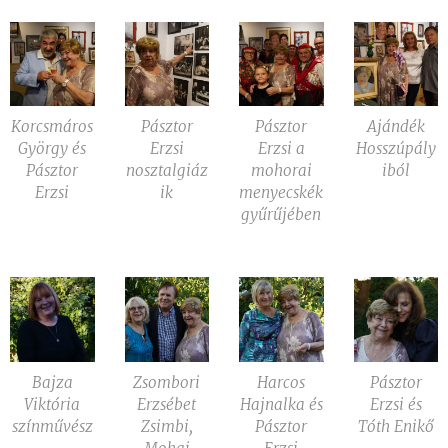
Korcsmáros
Pásztor
Pásztor
Ajándék
György és
Erzsi
Erzsi a
Hosszúpály
Pásztor
nosztalgiáz
mohorai
iból
Erzsi
ik
menyecskék
gyűrűjében
Bajza
Zsombori
Harcos
Pásztor
Viktória
Erzsébet
Hajnalka és
Erzsi és
színművész
Zsimbi,
Pásztor
Tóth Enikő