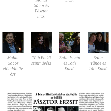
Mohai
Erzsi
Gábor és
Pásztor
Erzsi
Mohai
Tóth Enikő
Balla István
Balla
Gábor
színművész
és Tóth
Tünde és
előadóműv
Enikő
Tóth Enikő
ész