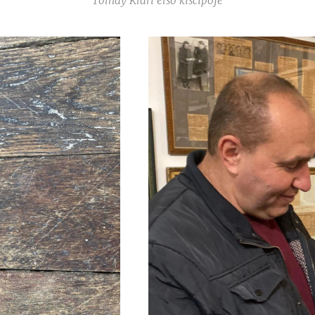
Tolnay Klári első kiscipője