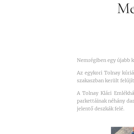
Me
Nemrégiben egy újabb k
Az egykori Tolnay kúri
szakaszban került felújí
A Tolnay Klári Emlékhá
parkettáinak néhány dara
jelentő deszkák felé.