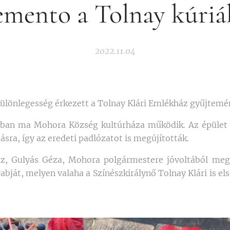
mento a Tolnay kúriá
2022.11.04
ülönlegesség érkezett a Tolnay Klári Emlékház gyűjtemé
ában ma Mohora Község kultúrháza működik. Az épület
tásra, így az eredeti padlózatot is megújították.
z, Gulyás Géza, Mohora polgármestere jóvoltából meg
bját, melyen valaha a Színészkirálynő Tolnay Klári is első