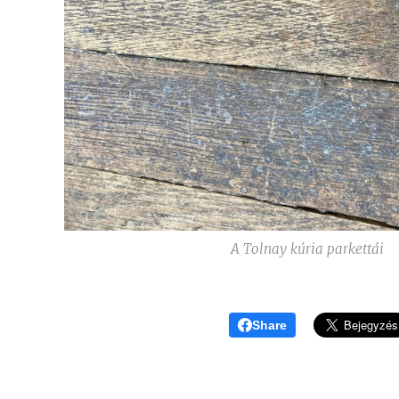
A Tolnay kúria parkettái
Share