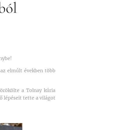
ból
nybe!
 az elmúlt években több
örökölte a Tolnay kúria
 lépéseit tette a világot