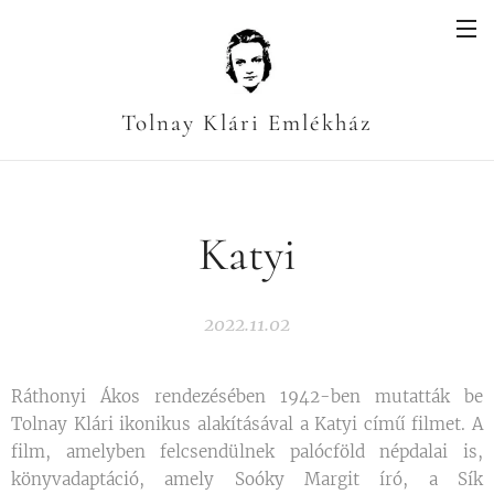
Tolnay Klári Emlékház
Katyi
2022.11.02
Ráthonyi Ákos rendezésében 1942-ben mutatták be
Tolnay Klári ikonikus alakításával a Katyi című filmet. A
film, amelyben felcsendülnek palócföld népdalai is,
könyvadaptáció, amely Soóky Margit író, a Sík