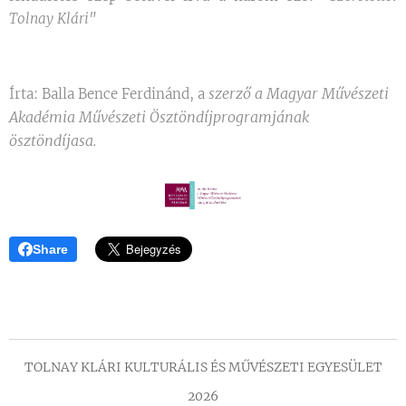
Tolnay Klári"
szerző a Magyar Művészeti
Írta: Balla Bence Ferdinánd, a
Akadémia Művészeti Ösztöndíjprogramjának
ösztöndíjasa.
Share
TOLNAY KLÁRI KULTURÁLIS ÉS MŰVÉSZETI EGYESÜLET
2026