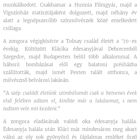
munkálkodott. Csakhamar a Hunnia Filmgyár, majd a
Vígszínház statisztájaként dolgozott, majd néhány év
alatt a legnépszerűbb színművészek közé emelkedett
csillaga.
A zongora végigkísérte a Tolnay család életét a '70-es
évekig. Költözött Klárika édesanyjával Debrecenből
Szegedre, majd Budapesten belül több alkalommal. A
háború bombázásai elől egy balatoni présházba
szállították, majd ismét Pesten talált otthonra, a
művésznő belvárosi lakásán.
"A
szép családi életünk szimbólumát csak a hetvenes évek
első felében adtam el, kinőtte már a lakásomat, s nem
tudtam vele mit kezdeni."
A zongora eladásának valódi oka édesanyja halála.
Édesanyja halála után Klári már mindenáron meg akart
válni az oly sok gyönyörű és fájdalmas emléket őrző