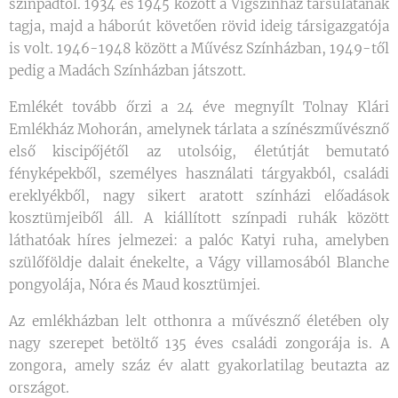
színpadtól. 1934 és 1945 között a Vígszínház társulatának
tagja, majd a háborút követően rövid ideig társigazgatója
is volt. 1946-1948 között a Művész Színházban, 1949-től
pedig a Madách Színházban játszott.
Emlékét tovább őrzi a 24 éve megnyílt Tolnay Klári
Emlékház Mohorán, amelynek tárlata a színészművésznő
első kiscipőjétől az utolsóig, életútját bemutató
fényképekből, személyes használati tárgyakból, családi
ereklyékből, nagy sikert aratott színházi előadások
kosztümjeiből áll. A kiállított színpadi ruhák között
láthatóak híres jelmezei: a palóc Katyi ruha, amelyben
szülőföldje dalait énekelte, a Vágy villamosából Blanche
pongyolája, Nóra és Maud kosztümjei.
Az emlékházban lelt otthonra a művésznő életében oly
nagy szerepet betöltő 135 éves családi zongorája is. A
zongora, amely száz év alatt gyakorlatilag beutazta az
országot.