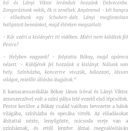
író és Lányi Viktor lerándult hozzánk Debrecenbe.
Zongoráztunk nekik, ők is zenéltek. Anyámmal - két hangra
- előadtunk egy Schubert-dalt. Lányi megfontoltan
hallgatott bennünket, majd élénken megszólalt:
- Kár ezért a kislányért itt vidéken. Miért nem külditek föl
Pestre?
- Helyben vagyunk! - folytatta Bókay, majd apámra
nézett. - Küldjétek fel hozzánk a kislányt. Nálunk van
hely. Színházba, koncertre visszük, bálozzon, lásson
világot, mielőtt állásba dugjátok."
E kamaramuzsikálás Bókay János íróval és Lányi Viktor
zeneszerzővel volt a színi pálya felé vezető első lépcsőfok.
Pestre kerülve a Bókay család valóban bevezette a bálok
világába, színházba és operába vitték. Az előadásokat
áhítattal nézte, lenyűgözte, micsoda ereje van a
színháznak, és ettől kezdve álmai megvalósításán