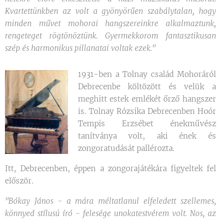
Kvartettünkben az volt a gyönyörűen szabálytalan, hogy
minden művet mohorai hangszereinkre alkalmaztunk,
rengeteget rögtönöztünk. Gyermekkorom fantasztikusan
szép és harmonikus pillanatai voltak ezek."
1931-ben a Tolnay család Mohoráról
Debrecenbe költözött és velük a
meghitt estek emlékét őrző hangszer
is. Tolnay Rózsika Debrecenben Hoór
Tempis Erzsébet énekművész
tanítványa volt, aki ének és
zongoratudását pallérozta.
Itt, Debrecenben, éppen a zongorajátékára figyeltek fel
először.
"Bókay János - a mára méltatlanul elfeledett szellemes,
könnyed stílusú író - felesége unokatestvérem volt. Nos, az