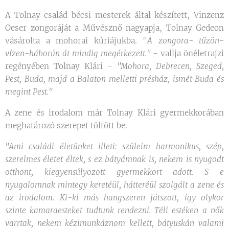
A Tolnay család bécsi mesterek által készített, Vinzenz
Oeser zongoráját a Művésznő nagyapja, Tolnay Gedeon
vásárolta a mohorai kúriájukba. "
A zongora- tűzön-
vízen-háborún át mindig megérkezett."
- vallja önéletrajzi
regényében Tolnay Klári -
"Mohora, Debrecen, Szeged,
Pest, Buda, majd a Balaton melletti présház, ismét Buda és
megint Pest."
A zene és irodalom már Tolnay Klári gyermekkorában
meghatározó szerepet töltött be.
"Ami családi életünket illeti: szüleim harmonikus, szép,
szerelmes életet éltek, s ez bátyámnak is, nekem is nyugodt
otthont, kiegyensúlyozott gyermekkort adott. S e
nyugalomnak mintegy keretéül, hátteréül szolgált a zene és
az irodalom. Ki-ki más hangszeren játszott, így olykor
szinte kamaraesteket tudtunk rendezni. Téli estéken a nők
varrtak, nekem kézimunkáznom kellett, bátyuskán valami