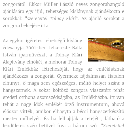
zongorától. Ekkor Müller László neves zongorahangoló
ajánlására egy ifjú, tehetséges kislánynak ajándékozta e
sorokkal: "
szeretettel Tolnay Klári"
. Az ajánló sorokat a
zongora belsejére írta.
Az egykor ígéretes tehetségű kislány
édesanyja 2001-ben felkereste Balla
István iparművészt, a Tolnay Klári
Alapítvány elnökét, a mohorai Tolnay
Klári Emlékház létrehozóját, hogy az emlékháznak
ajándékozza a zongorát. Gyermeke fájdalmasan fiatalon
elhunyt, ő maga sem egészséges, méltó helyet szánt a
hangszernek. A sokat költöző zongora visszatért tehát
eredeti otthona szomszédságába, az Emlékházba. Itt van
tehát a nagy idők emlékét őrző instrumentum, ahová
először vitték, amikor elhagyta a bécsi hangszerkészítő
mester műhelyét. És ha felhajtják a tetejét , látható a
lendületes szép betűvel írva a három szó: "
Szeretettel