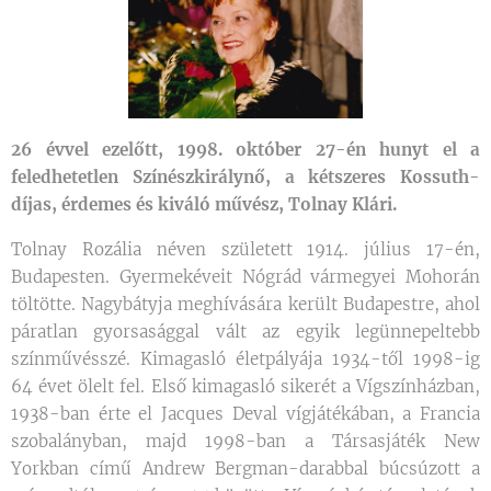
26 évvel ezelőtt, 1998. október 27-én hunyt el a
feledhetetlen Színészkirálynő, a kétszeres Kossuth-
díjas, érdemes és kiváló művész, Tolnay Klári.
Tolnay Rozália néven született 1914. július 17-én,
Budapesten. Gyermekéveit Nógrád vármegyei Mohorán
töltötte. Nagybátyja meghívására került Budapestre, ahol
páratlan gyorsasággal vált az egyik legünnepeltebb
színművésszé. Kimagasló életpályája 1934-től 1998-ig
64 évet ölelt fel. Első kimagasló sikerét a Vígszínházban,
1938-ban érte el Jacques Deval vígjátékában, a Francia
szobalányban, majd 1998-ban a Társasjáték New
Yorkban című Andrew Bergman-darabbal búcsúzott a