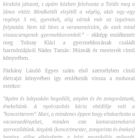
kirakóst játszott, s apám közben felolvasta a Toldit meg a
János vitézt. Mindkettőt elejétől a végéig, akár egy-egy
regényt. S mi, gyerekek, alig vártuk már az izgalmas
folytatást. Nem túl híres a versmemóriám, de ezek mind
visszacsengenek gyermekkoromból."
- ekképp emlékezett
meg Tolnay Klári a gyermekkorának családi
harmóniájáról Nádor Tamás: Múzsák és mesterek című
könyvében.
Párkány László Egyes szám első személyben című
életrajzi könyvében így emlékezik vissza a mohorai
estekre:
"Apám és bátyuskán hegedült, anyám és én zongoráztunk,
énekeltünk. A nyolcszobás kúria ebédlője volt a
"koncertterem". Mari, a mindenes éppen hogy eltakarította a
vacsoraedényeket, minden este kamarazenekarrá
szerveződtünk. Anyánk (koncertmester, zongorista és énekes)
hetekre előre elkészítette a házi muzsikálás műsorát.