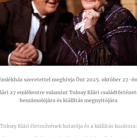
 Emlékház szeretettel meghívja Önt 2025. október 27-én,
ri 27 emlékestre valamint Tolnay Klári családtörténet
beszámolójára és kiállítás megnyitójára
Tolnay Klári életművének kutatója és a kiállítás kurátora