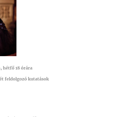
 hétfő 18 órára
ét feldolgozó kutatások
: