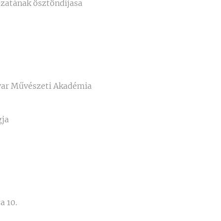
zatának ösztöndíjasa
gyar Művészeti Akadémia
gja
a 10.