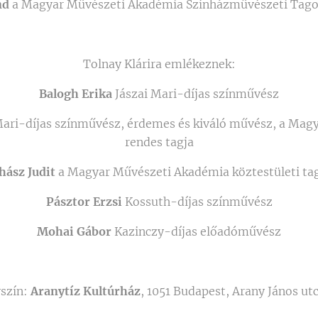
nd
a Magyar Művészeti Akadémia Színházművészeti Tago
Tolnay Klárira emlékeznek:
Balogh Erika
Jászai Mari-díjas színművész
Mari-díjas színművész, érdemes és kiváló művész, a Ma
rendes tagja
hász Judit
a Magyar Művészeti Akadémia köztestületi ta
Pásztor Erzsi
Kossuth-díjas színművész
Mohai Gábor
Kazinczy-díjas előadóművész
szín:
Aranytíz Kultúrház
, 1051 Budapest, Arany János utc