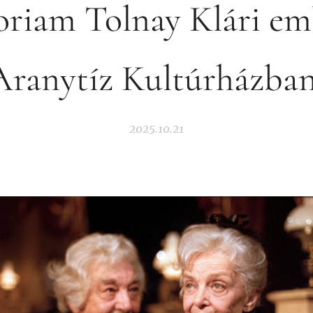
riam Tolnay Klári eml
Aranytíz Kultúrházban
2025.10.21