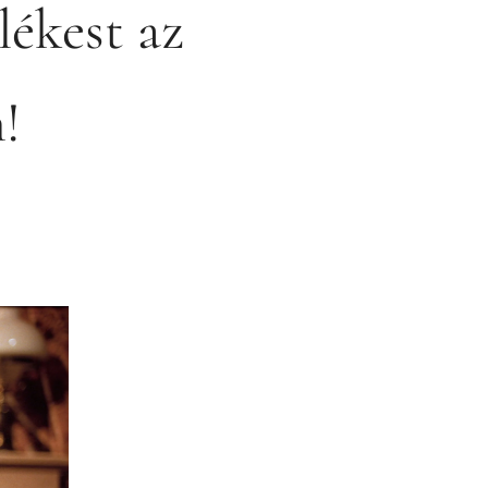
ékest az
!