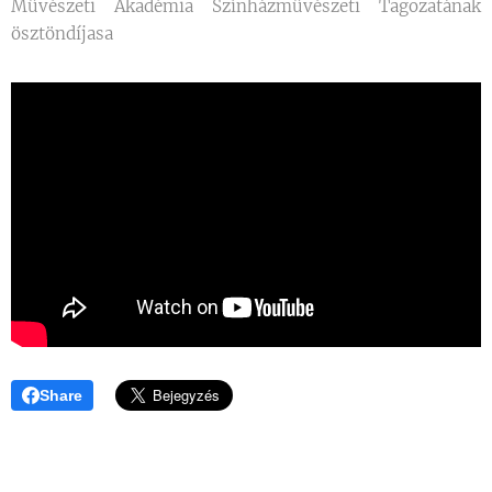
Művészeti Akadémia Színházművészeti Tagozatának
ösztöndíjasa
Share