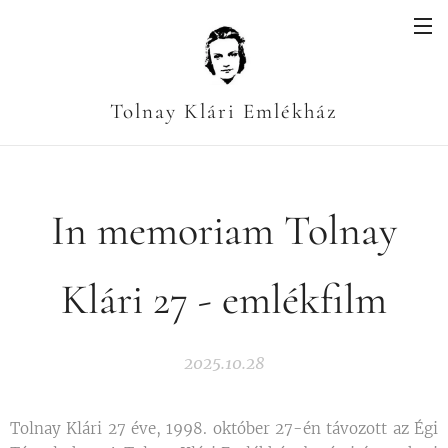
Tolnay Klári Emlékház
In memoriam Tolnay
Klári 27 - emlékfilm
2025.10.28
Tolnay Klári 27 éve, 1998. október 27-én távozott az Égi