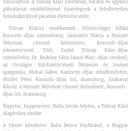
Társulathoz. A Tolnay Klári Emlékház, barátai és egykori
pályatársai emlékfilmmel tisztelegnek a feledhetetlen
Színészkirálynő páratlan életműve előtt.
Tolnay Klárira emlékeznek: Hűvösvölgyi Ildikó
Kossuth-díjas színművész, Jánoskúti Márta a Nemzet
Művésze címmel kitüntetett, Kossuth-díjas
jelmeztervező, Tóth Enikő Tolnay Klári-díjas
színművész, Dr. Bodolay Géza Jászai Mari-díjas rendező,
az Országos Színháztörténeti Múzeum és Intézet
igazgatója, Mohai Gábor Kazinczy-díjas előadóművész,
Müller Péter Kossuth-díjas író, dramaturg, Szakonyi
Károly a Nemzet Művésze címmel kitüntetett, Kossuth-
díjas író, dramaturg
Riporter, hoppmester: Balla István bőrész, a Tolnay Klári
Alapítvány elnöke
A filmet készítette: Balla Bence Ferdinánd, a Magyar