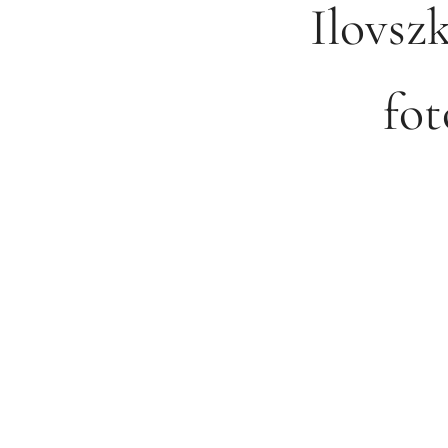
Ilovsz
fot