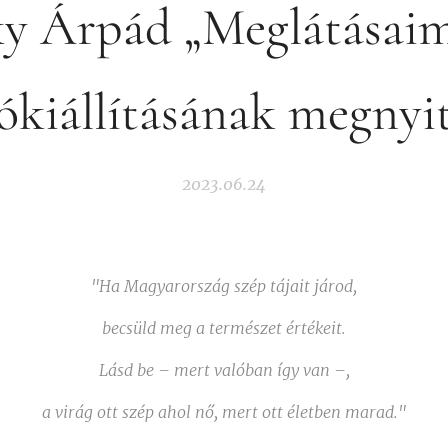
ky Árpád „Meglátásai
ókiállításának megnyi
2023.06.24
"Ha Magyarország szép tájait járod,
becsüld meg a természet értékeit.
Lásd be – mert valóban így van –,
a virág ott szép ahol nő, mert ott életben marad."