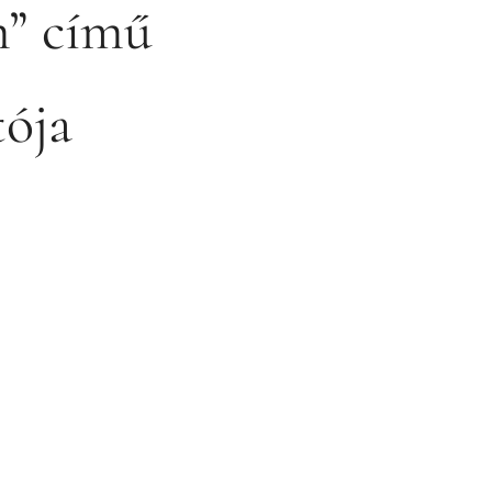
m” című
tója