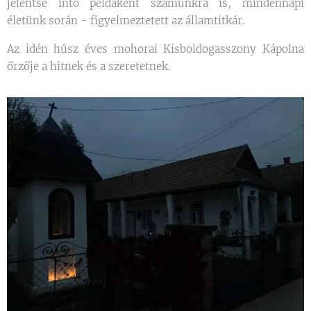
jelentse intő példaként számunkra is, mindennapi
életünk során - figyelmeztetett az államtitkár.
Az idén húsz éves mohorai Kisboldogasszony Kápolna
őrzője a hitnek és a szeretetnek.