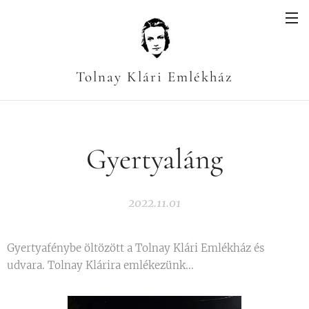
Tolnay Klári Emlékház
Gyertyaláng
2022.11.01
Gyertyafénybe öltözött a Tolnay Klári Emlékház és
udvara. Tolnay Klárira emlékezünk...