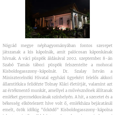
Nógrád megye néphagyományában fontos szerepet
játszanak a kis kápolnák, amit palócosan káponkának
hívnak. A váci püspök áldásával 2002. szeptember 8-án
Szabó Tamás tábori püspök felszentelte a mohorai
Kisboldogasszony-kápolnát. Dr. Szalay István a
Miniszterelnöki Hivatal egyházi ügyekért felelős akkori
államtitkára felidézte Tolnay Klári életútját, valamint azt
az értékmentő munkát, amellyel a művésznőnek állítanak
emléket gyermekkorának színhelyén. A hit, a szeretet és a
békesség elkötelezett híve volt ő, emlékháza bejáratánál
emelt, örök időkig "őrködő" Kisboldogasszony-kápolna