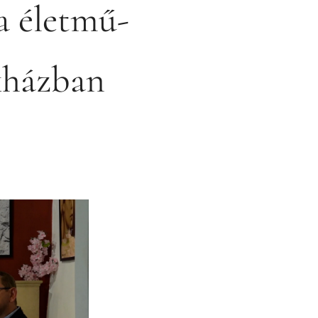
a életmű-
ékházban