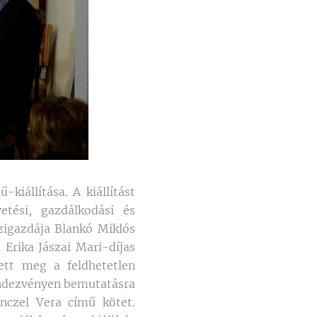
iállítása. A kiállítást
etési, gazdálkodási és
zigazdája Blankó Miklós
 Erika Jászai Mari-díjas
ett meg a feldhetetlen
endezvényen bemutatásra
enczel Vera című kötet.