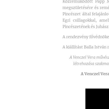
Közreműködött Papp Má
megszületésére és remél
Pincészet által felajánl
Egri csillagokkal, ame
Pincészetének és Juhász
A rendezvény fővédnök
A kiállítást Balla István
A Venczel Vera művész
létrehozása szakma
A Venczel Vera