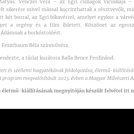
tyás. Venczel Vera – az Egri csillagok Vicuskája – e
t sikerére mivel mással koccinthattak a résztvevők, mi
ott két borral, az Egri bikavérrel, amelyet egykor a várvé
lyet a regény és a film ihletett. Köszönet az egers
 Ádámnak a borkóstolóért.
e Fesztbaum Béla színművész.
 rendezte, a tárlat kurátora Balla Bence Ferdinánd.
eti és szellemi hagyatékának feldolgozása, életmű-kiállításá
i program megvalósítását 2023. évben a Magyar Művészeti 
 életmű-kiállításának megnyitóján készült felvétel itt