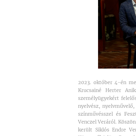
2023. október 4-én meg
Krucsainé Herter Anik
személyügyekért felelő
nyelvész, nyelvművelő, 
színművésszel és Fesz
Venczel Veráról. Köszö
került Siklós Endre Ve