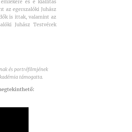
mlékére és e kiállítás
nt az egerszalóki Juhász
dők is ittak, valamint az
zalóki Juhász Testvérek
nak és portréfilmjének
Akadémia támogatta
.
 megtekinthető: