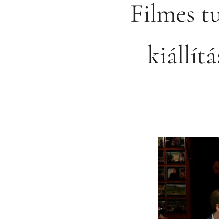
Filmes t
kiállít