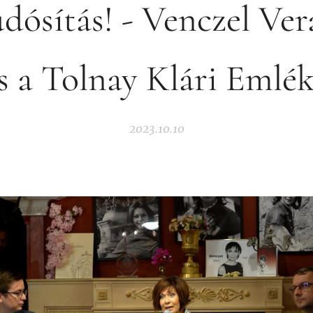
udósítás! - Venczel Ver
ás a Tolnay Klári Eml
2023.10.10