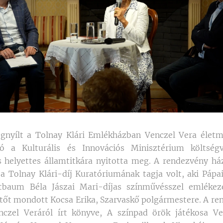
nyílt a Tolnay Klári Emlékházban Venczel Vera életmű-k
ó a Kulturális és Innovációs Minisztérium költségv
s helyettes államtitkára nyitotta meg. A rendezvény há
a Tolnay Klári-díj Kuratóriumának tagja volt, aki Pápai
tbaum Béla Jászai Mari-díjas színművésszel emlékez
ntőt mondott Kocsa Erika, Szarvaskő polgármestere. A r
nczel Veráról írt könyve, A színpad örök játékosa V