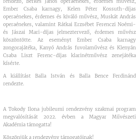
rendező, Berkes János operaénekes, érdemes művész,
Ember Csaba karnagy, Kelen Péter Kossuth-díjas
operaénekes, érdemes és kiváló művész, Muskát András
operaénekes, valamint Rátkai Erzsébet Ferenczi Noémi-
és Jászai Mari-díjas jelmeztervező, érdemes művész
köszöntötte. Az eseményt Ember Csaba karnagy
zongorajátéka, Kanyó András fuvolaművész és Klenyán
Csaba Liszt Ferenc-díjas klarinétművész zenejátéka
kísérte.
A kiállítást Balla István és Balla Bence Ferdinánd
rendezte.
A Tokody Ilona jubileumi rendezvény szakmai program
megvalósítását 2022. évben a Magyar Művészeti
Akadémia támogatta!
Köszönjük a rendezvény támogatóinak!