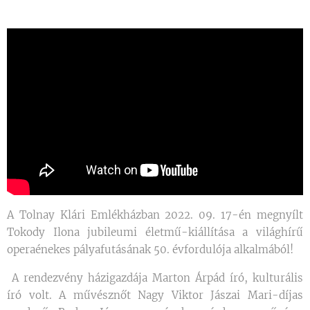
A Tolnay Klári Emlékházban 2022. 09. 17-én megnyílt
Tokody Ilona jubileumi életmű-kiállítása a világhírű
operaénekes pályafutásának 50. évfordulója alkalmából!
A rendezvény házigazdája Marton Árpád író, kulturális
író volt. A művésznőt Nagy Viktor Jászai Mari-díjas