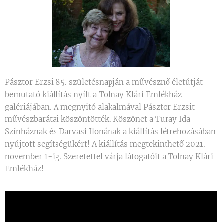
Pásztor Erzsi 85. születésnapján a művésznő életútját
bemutató kiállítás nyílt a Tolnay Klári Emlékház
galériájában. A megnyitó alakalmával Pásztor Erzsit
művészbarátai köszöntötték. Köszönet a Turay Ida
Színháznak és Darvasi Ilonának a kiállítás létrehozásában
nyújtott segítségükért! A kiállítás megtekinthető 2021.
november 1-ig. Szeretettel várja látogatóit a Tolnay Klári
Emlékház!