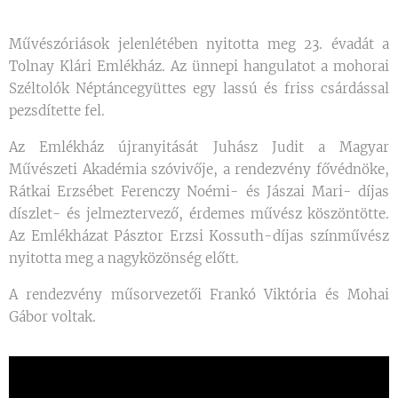
Művészóriások jelenlétében nyitotta meg 23. évadát a
Tolnay Klári Emlékház. Az ünnepi hangulatot a mohorai
Széltolók Néptáncegyüttes egy lassú és friss csárdással
pezsdítette fel.
Az Emlékház újranyitását Juhász Judit a Magyar
Művészeti Akadémia szóvivője, a rendezvény fővédnöke,
Rátkai Erzsébet Ferenczy Noémi- és Jászai Mari- díjas
díszlet- és jelmeztervező, érdemes művész köszöntötte.
Az Emlékházat Pásztor Erzsi Kossuth-díjas színművész
nyitotta meg a nagyközönség előtt.
A rendezvény műsorvezetői Frankó Viktória és Mohai
Gábor voltak.