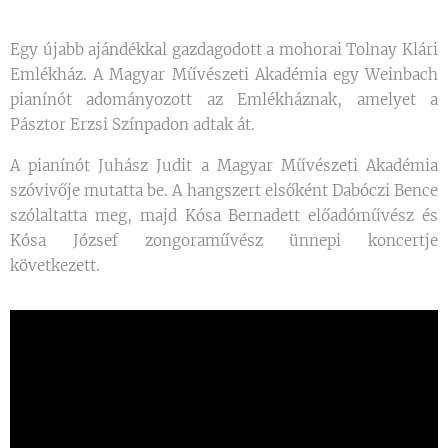
Egy újabb ajándékkal gazdagodott a mohorai Tolnay Klári
Emlékház. A Magyar Művészeti Akadémia egy Weinbach
pianínót adományozott az Emlékháznak, amelyet a
Pásztor Erzsi Színpadon adtak át.
A pianínót Juhász Judit a Magyar Művészeti Akadémia
szóvivője mutatta be. A hangszert elsőként Dabóczi Bence
szólaltatta meg, majd Kósa Bernadett előadóművész és
Kósa József zongoraművész ünnepi koncertje
következett.