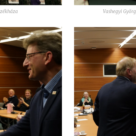
székháza
Vashegyi Györg