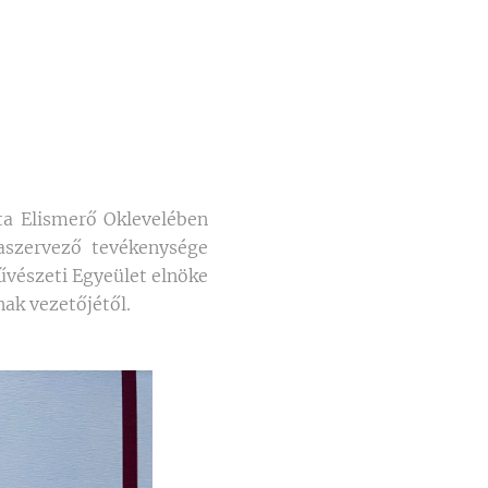
a Elismerő Oklevelében
raszervező tevékenysége
Művészeti Egyeület elnöke
ak vezetőjétől.