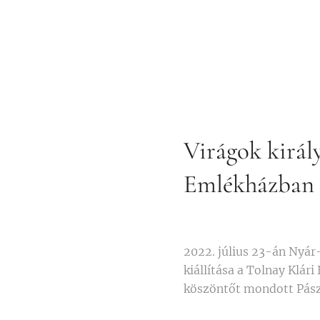
Virágok királ
Emlékházban
2022. július 23-án Nyá
kiállítása a Tolnay Klár
köszöntőt mondott Pász