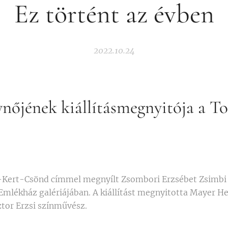
Ez történt az évben
2022.10.24
ynőjének kiállításmegnyitója a To
r-Kert-Csönd címmel megnyílt Zsombori Erzsébet Zsimb
i Emlékház galériájában. A kiállítást megnyitotta Mayer H
tor Erzsi színművész.