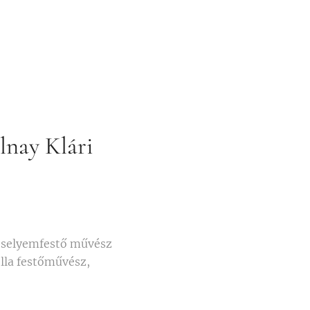
lnay Klári
i selyemfestő művész
ella festőművész,