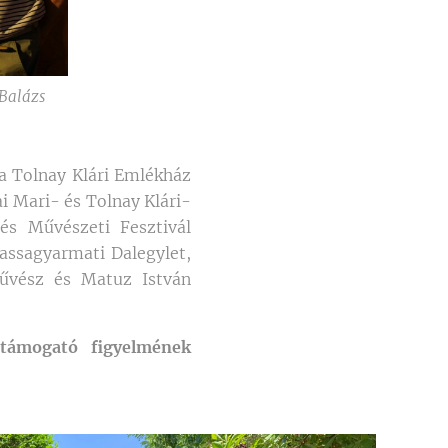
 Balázs
 a Tolnay Klári Emlékház
i Mari- és Tolnay Klári-
és Művészeti Fesztivál
assagyarmati Dalegylet,
művész és Matuz István
támogató figyelmének