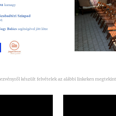
ezvényről készült felvételek az alábbi linkeken megtekin