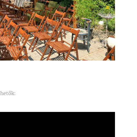
thetők: