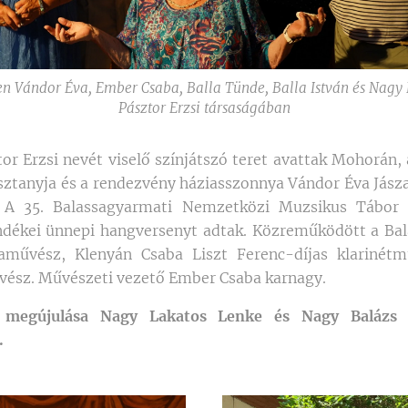
n Vándor Éva, Ember Csaba, Balla Tünde, Balla István és Nagy
Pásztor Erzsi társaságában
tor Erzsi nevét viselő színjátszó teret avattak Mohorán,
sztanyja és a rendezvény háziasszonnya Vándor Éva Jásza
. A 35. Balassagyarmati Nemzetközi Muzsikus Tábor 
dékei ünnepi hangversenyt adtak. Közreműködött a Bal
művész, Klenyán Csaba Liszt Ferenc-díjas klarinét
vész. Művészeti vezető Ember Csaba karnagy.
d megújulása Nagy Lakatos Lenke és Nagy Balázs 
.