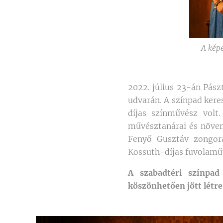
A képe
2022. július 23-án Pász
udvarán. A színpad kere
díjas színművész volt
művésztanárai és növen
Fenyő Gusztáv zongora
Kossuth-díjas fuvolamű
A szabadtéri színpa
köszönhetően jött létre