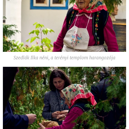
Szedlák Ilka néni, a terényi templom harangozója