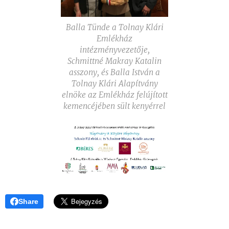
Balla Tünde a Tolnay Klári
Emlékház
intézményvezetője,
Schmittné Makray Katalin
asszony, és Balla István a
Tolnay Klári Alapítvány
elnöke az Emlékház felújított
kemencéjében sült kenyérrel
Share