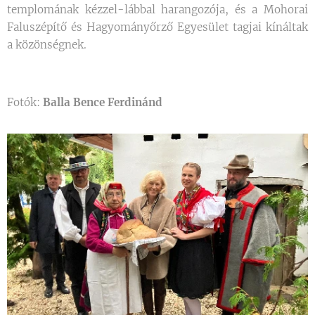
templomának kézzel-lábbal harangozója, és a Mohorai
Faluszépítő és Hagyományőrző Egyesület tagjai kínáltak
a közönségnek.
Fotók:
Balla Bence Ferdinánd