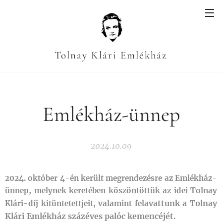
Tolnay Klári Emlékház
Emlékház-ünnep
2024.10.09
2024. október 4-én került megrendezésre az Emlékház-
ünnep, melynek keretében köszöntöttük az idei
Tolnay
avattunk
a Tolnay
Klári-díj kitüntetettjeit, valamint fel
Klári Emlékház százéves palóc kemencéjét.