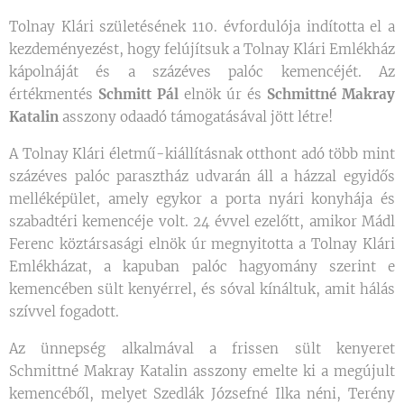
Tolnay Klári születésének 110. évfordulója indította el a
kezdeményezést, hogy felújítsuk a Tolnay Klári Emlékház
kápolnáját és a százéves palóc kemencéjét. Az
értékmentés
Schmitt Pál
elnök úr és
Schmittné Makray
Katalin
asszony odaadó támogatásával jött létre!
A Tolnay Klári életmű-kiállításnak otthont adó több mint
százéves palóc parasztház udvarán áll a házzal egyidős
melléképület, amely egykor a porta nyári konyhája és
szabadtéri kemencéje volt. 24 évvel ezelőtt, amikor Mádl
Ferenc köztársasági elnök úr megnyitotta a Tolnay Klári
Emlékházat, a kapuban palóc hagyomány szerint e
kemencében sült kenyérrel, és sóval kínáltuk, amit hálás
szívvel fogadott.
Az ünnepség alkalmával a frissen sült kenyeret
Schmittné Makray Katalin asszony emelte ki a megújult
kemencéből, melyet Szedlák Józsefné Ilka néni, Terény