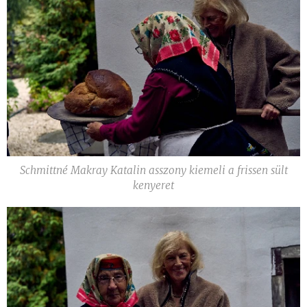
Schmittné Makray Katalin asszony kiemeli a frissen sült
kenyeret