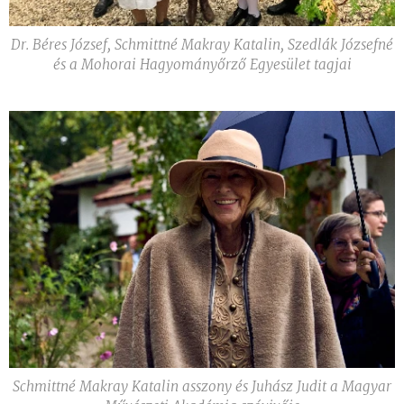
Dr. Béres József, Schmittné Makray Katalin, Szedlák Józsefné
és a Mohorai Hagyományőrző Egyesület tagjai
Schmittné Makray Katalin asszony és Juhász Judit a Magyar