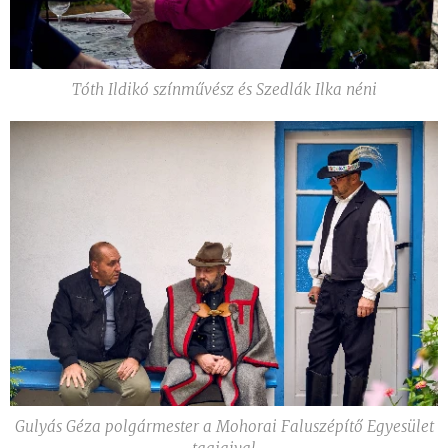
Tóth Ildikó színművész és Szedlák Ilka néni
Gulyás Géza polgármester a Mohorai Faluszépítő Egyesület