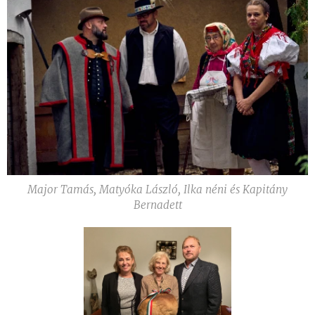
Major Tamás, Matyóka László, Ilka néni és Kapitány
Bernadett