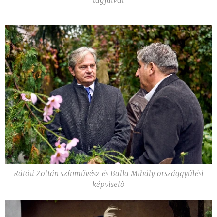
tagjaival
Rátóti Zoltán színművész és Balla Mihály országgyűlési
képviselő