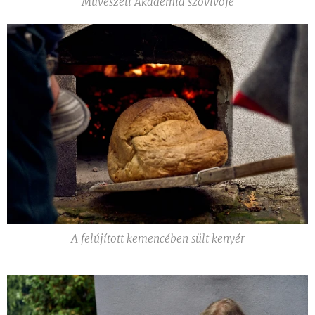
Művészeti Akadémia szóvivője
A felújított kemencében sült kenyér