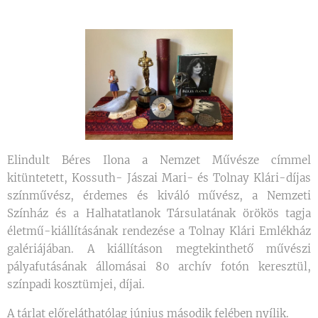
Elindult Béres Ilona a Nemzet Művésze címmel
kitüntetett, Kossuth- Jászai Mari- és Tolnay Klári-díjas
színművész, érdemes és kiváló művész, a Nemzeti
Színház és a Halhatatlanok Társulatának örökös tagja
életmű-kiállításának rendezése a Tolnay Klári Emlékház
galériájában. A kiállításon megtekinthető művészi
pályafutásának állomásai 80 archív fotón keresztül,
színpadi kosztümjei, díjai.
A tárlat előreláthatólag június második felében nyílik.