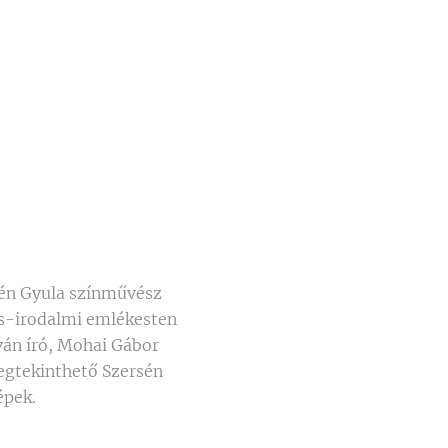
sén Gyula színművész
nés-irodalmi emlékesten
ván író, Mohai Gábor
megtekinthető Szersén
épek.