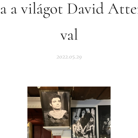
ta a világot David Att
val
2022.05.29