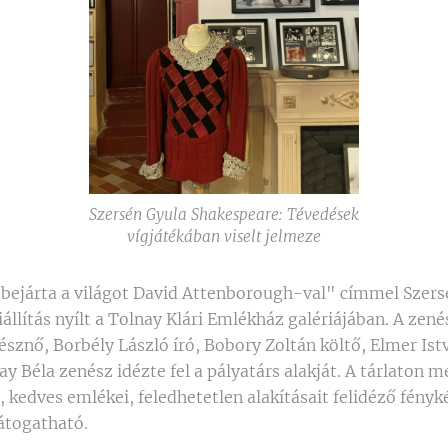
Szersén Gyula Shakespeare: Tévedések
vígjátékában viselt jelmeze
 bejárta a világot David Attenborough-val" címmel Szer
állítás nyílt a Tolnay Klári Emlékház galériájában. A ze
sznő, Borbély László író, Bobory Zoltán költő, Elmer Ist
 Béla zenész idézte fel a pályatárs alakját. A tárlaton 
 kedves emlékei, feledhetetlen alakításait felidéző fényk
látogatható.