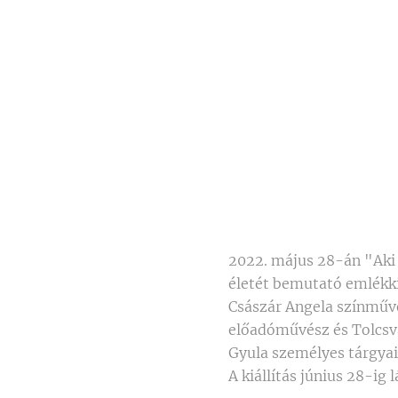
2022. május 28-án "Aki
életét bemutató emlékki
Császár Angela színművé
előadóművész és Tolcsvay
Gyula személyes tárgyai,
A kiállítás június 28-ig 