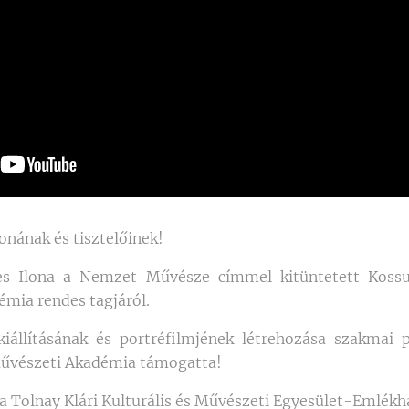
onának és tisztelőinek!
res Ilona a Nemzet Művésze címmel kitüntetett Kossu
mia rendes tagjáról.
iállításának és portréfilmjének létrehozása szakmai
űvészeti Akadémia támogatta!
 a Tolnay Klári Kulturális és Művészeti Egyesület-Emlékh