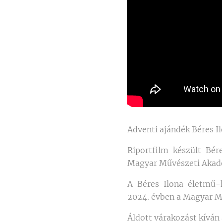
Adventi ajándék Béres Il
Riportfilm készült Bé
Magyar Művészeti Akadé
A Béres Ilona életmű-k
2024. évben a Magyar M
Áldott várakozást kíván