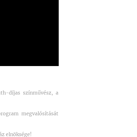
th-díjas színművész, a
 program megvalósítását
áz elnöksége!