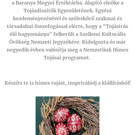
a
Baranya Megyei Értéktárba.
Alapító elnöke a
Tojásdíszítők Egyesületének.
Egyéni
kezdeményezésével és széleskörű szakmai és
társadalmi összefogással elérte, hogy a "Tojásírás
élő hagyománya" felkerült a
Szellemi Kulturális
Örökség Nemzeti Jegyzékére.
Kidolgozta és már
negyedik évben valósítja meg a Nemzetünk Hímes
Tojásai programot.
Készíts te is hímes tojást, insprirálódj a kiállításból!