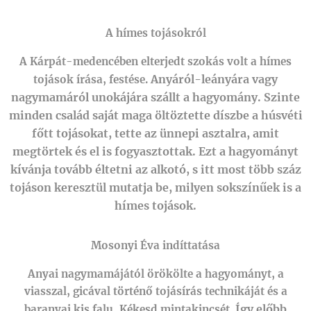
A hímes tojásokról
A Kárpát-medencében elterjedt szokás volt a hímes
Anyáról-leányára vagy
tojások írása, festése.
nagymamáról unokájára szállt a hagyomány.
Szinte
minden család saját maga öltöztette díszbe a húsvéti
főtt tojásokat,
tette az ünnepi asztalra, amit
megtörtek és el is fogyasztottak.
Ezt a hagyományt
kívánja tovább éltetni az alkotó, s i
tt most több száz
tojáson keresztül mutatja be, milyen sokszínűek is a
hímes tojások.
Mosonyi Éva indíttatása
Anyai nagymamájától örökölte a hagyományt, a
viasszal, gicával történő tojásírás technikáját és a
Így előbb
baranyai kis falu, Kékesd mintakincsét.