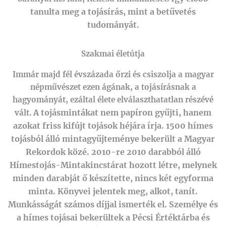
tanulta meg a tojásírás, mint a betűvetés
tudományát.
Szakmai életútja
Immár majd fél évszázada őrzi és csiszolja a magyar
népművészet ezen ágának, a tojásírásnak a
hagyományát, ezáltal élete elválaszthatatlan részévé
A tojásmintákat nem papíron gyűjti, hanem
vált.
azokat friss kifújt tojások héjára írja.
1500 hímes
tojásból álló mintagyűjteménye bekerült a Magyar
Rekordok közé.
2010-re 2010 darabból álló
Hímestojás-Mintakincstárat hozott létre, melynek
minden darabját ő készítette, nincs két egyforma
minta. Könyvei jelentek meg, alkot, tanít.
Munkásságát számos díjjal ismerték el.
Személye és
a hímes tojásai bekerültek a Pécsi Értéktárba és