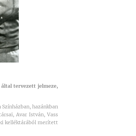
által tervezett jelmeze,
h Színházban, hazánkban
ársai, Avar István, Vass
ki kelléktárából merített