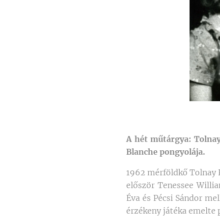
A hét műtárgya: Tolna
Blanche pongyolája.
1962 mérföldkő Tolnay 
először Tenessee Will
Éva és Pécsi Sándor mell
érzékeny játéka emelte 