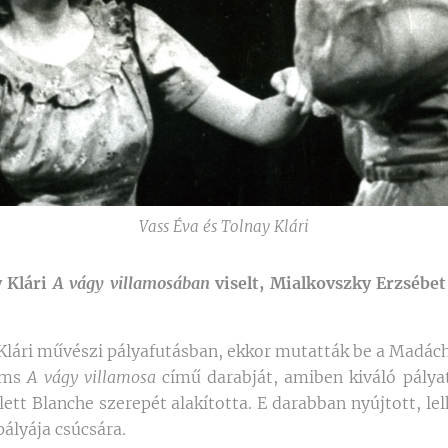
Vass Éva és Tolnay Klári
y Klári
A vágy villamosában
viselt, Mialkovszky Erzsébet 
Klári művészi pályafutásban, ekkor mutatták be a Madác
iams
A vágy villamosa
című darabját, amiben kiváló pályat
ett Blanche szerepét alakította. E darabban nyújtott, lel
pályája csúcsára.