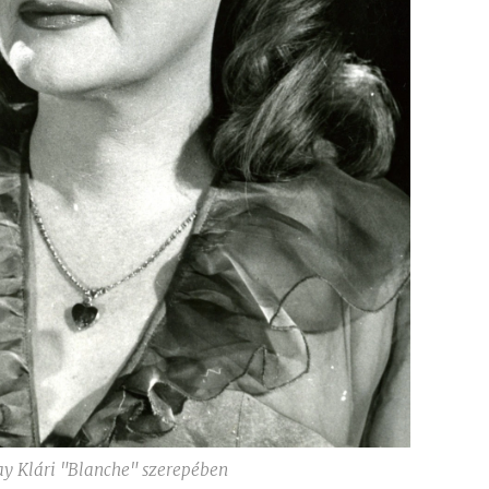
ay Klári "Blanche" szerepében