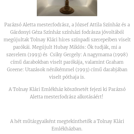
Parázsó Aletta mesterfodrász, a József Attila Színház és a
Gárdonyi Géza Színház színházi fodrásza jóvoltából
megújultak Tolnay Klári híres színpadi szerepeiben viselt
parókái. Megújult Hubay Miklós: Ők tudják, mi a
szerelem (1993) és Csiky Gergely: A nagymama (1998)
című darabokban viselt parókája, valamint Graham
Greene: Utazások nénikémmel (1993) című darabjában
viselt póthaja is.
A Tolnay Klári Emlékház köszönetét fejezi ki Parázsó
Aletta mesterfodrász alkotásáért!
A hét műtárgyaiként megtekinthetők a Tolnay Klári
Emlékházban.